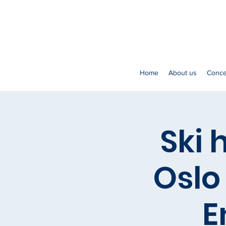
Home
About us
Conce
Ski 
Osl
E