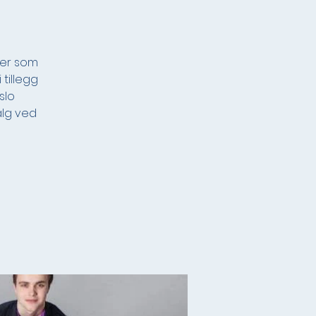
ter som
 tillegg
slo
alg ved