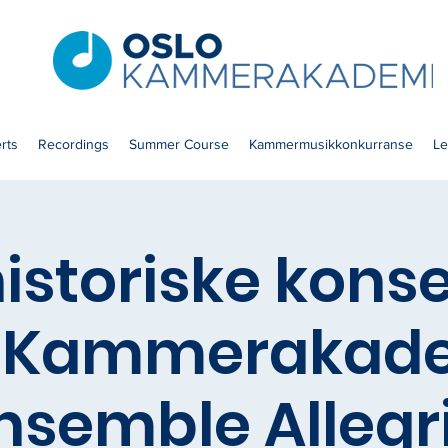
rts
Recordings
Summer Course
Kammermusikkonkurranse
Le
historiske konse
o Kammerakade
nsemble Allegr