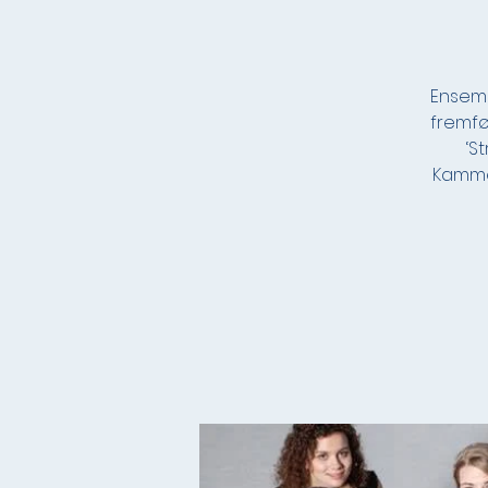
Ensemb
fremfør
‘S
Kammer