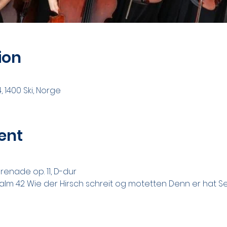
ion
, 1400 Ski, Norge
ent
enade op. 11, D-dur
salm 42 Wie der Hirsch schreit og motetten Denn er hat S