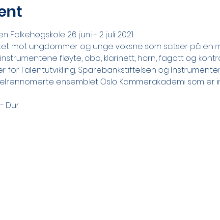
ent
 Folkehøgskole 26. juni - 2. juli 2021.
ttet mot ungdommer og unge voksne som satser på en mul
nstrumentene fløyte, obo, klarinett, horn, fagott og kontr
r for Talentutvikling, Sparebankstiftelsen og Instrumenter 
 velrennomerte ensemblet Oslo Kammerakademi som er ins
 - Dur