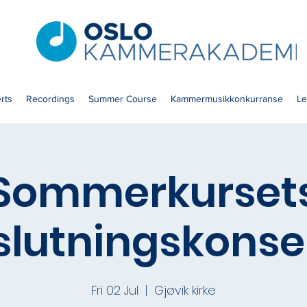
rts
Recordings
Summer Course
Kammermusikkonkurranse
Le
Sommerkurset
slutningskonser
Fri 02 Jul
  |  
Gjøvik kirke