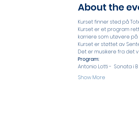
About the ev
Kurset finner sted på Toten
Kurset er et program re
karriere som utøvere på i
Kurset er støttet av Sente
Det er musikere fra det
Program:
Antonio Lotti -  Sonata i B
Show More