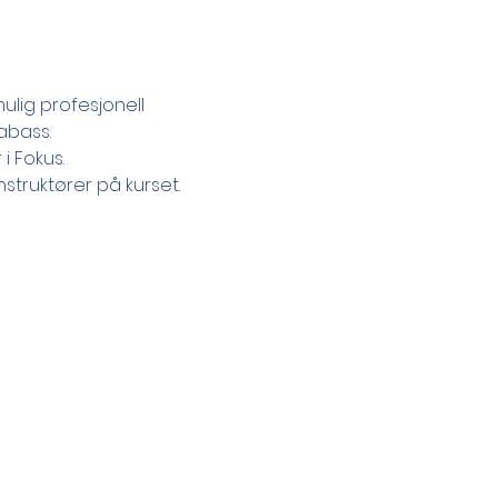
ig profesjonell 
abass.
i Fokus.
truktører på kurset.